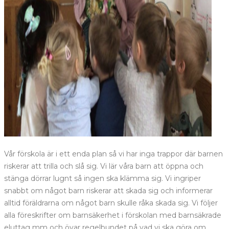
Vår förskola är i ett enda plan så vi har inga trappor där barnen
riskerar att trilla och slå sig. Vi lär våra barn att öppna och
stänga dörrar lugnt så ingen ska klämma sig. Vi ingriper
snabbt om något barn riskerar att skada sig och informerar
alltid föräldrarna om något barn skulle råka skada sig. Vi följer
alla föreskrifter om barnsäkerhet i förskolan med barnsäkrade
eluttag mm och övar regelbundet på vad vi ska göra om