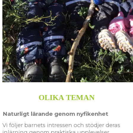
OLIKA TEMAN
aturligt lärande genom nyfikenhet
Vi följer barnets intressen och stödjer deras
inlärning genom praktiska upplevelser.