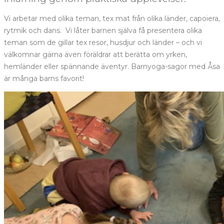
Vi arbetar med olika teman, tex mat från olika länder, capoiera,
rytmik och dans. Vi låter barnen själva få presentera olika
teman som de gillar tex resor, husdjur och länder – och vi
välkomnar gärna även föräldrar att berätta om yrken,
hemländer eller spännande äventyr. Barnyoga-sagor med Åsa
är många barns favorit!