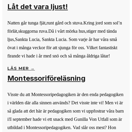
Låt det vara ljust!
Natten går tunga fjät,runt gård och stuva.Kring jord som sol’n
förlät,skuggorna ruva.Då i vårt mörka hus,stiger med tända
ljus,Sankta Lucia, Sankta Lucia. Som varje år har våra små
övat i många veckor för att sjunga för oss. Vilket fantastiskt
firande vi hade i år med snö och så många åldriga låtar!
LÄS MER →
Montessoriföreläsning
Visste du att Montessoripedagogiken är den enda pedagogiken
i världen där alla sinnen används? Det visste inte vi! Men vi är
så glada att det här är pedagogiken som vi uppfostrar våra barn
i!I september hade vi ett snack med Gunilla Von Utfall som är
utbildad i Montessoripedagogiken. Vad slår oss mest? Hon