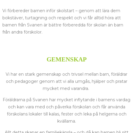
Vi förbereder barnen inför skolstart – genom att lära dem
bokstäver, turtagning och respekt och vi får alltid höra att
barnen från Svanen är bättre förberedda för skolan än barn
från andra förskolor.
GEMENSKAP
Vi har en stark gemenskap och trivsel mellan barn, föräldrar
och pedagoger genom att vi alla umgås, hjälper och pratar
mycket med varandra.
Föräldrarna på Svanen har mycket inflytande i barnens vardag
och kan vara med och påverka förskolan och får använda
förskolans lokaler till kalas, fester och leka på helgerna och
kvällarna.
Allt detta skapar en familjekänsla – och då kan barnen bli sitt