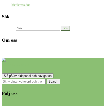
Medlemssidor
Sök
Sök efter:
Om oss
Ett föräldrakooperativ med Montessori-inriktning i Älta.
Slå på/av sidopanel och navigation
Följ oss