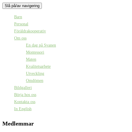
Slå på/av navigering
Barn
Personal
Föräldrakooperativ
Om oss
En dag på Svanen
Montessori
Maten
Kvalitetsarbete
Utveckling
Omdömen
Bildgalleri
Börja hos oss
Kontakta oss
In English
Medlemmar