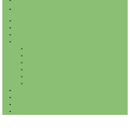
instagram
user
Barn
Personal
Föräldrakooperativ
Om oss
En dag på Svanen
Montessori
Maten
Kvalitetsarbete
Utveckling
Omdömen
Bildgalleri
Börja hos oss
Kontakta oss
In English