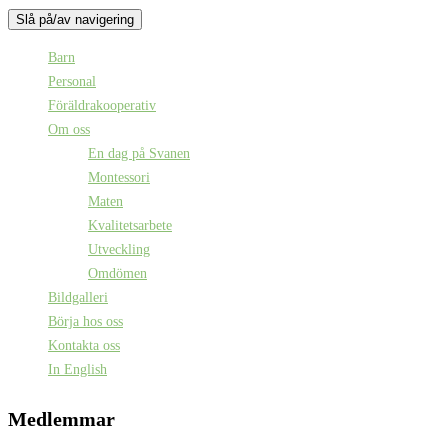
Slå på/av navigering
Barn
Personal
Föräldrakooperativ
Om oss
En dag på Svanen
Montessori
Maten
Kvalitetsarbete
Utveckling
Omdömen
Bildgalleri
Börja hos oss
Kontakta oss
In English
Medlemmar