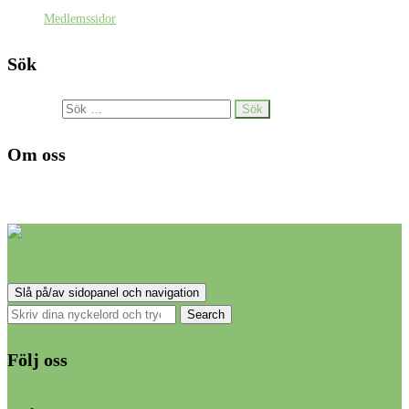
Medlemssidor
Sök
Sök efter:
Om oss
Ett föräldrakooperativ med Montessori-inriktning i Älta.
Slå på/av sidopanel och navigation
Följ oss