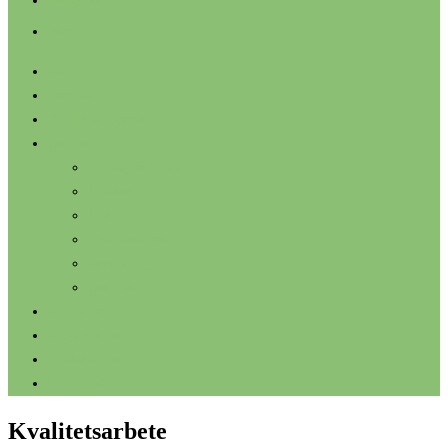
instagram
user
Barn
Personal
Föräldrakooperativ
Om oss
En dag på Svanen
Montessori
Maten
Kvalitetsarbete
Utveckling
Omdömen
Bildgalleri
Börja hos oss
Kontakta oss
In English
Kvalitetsarbete