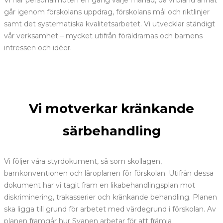
Vi har personalmöten en gång varje månad, då vi bland annat
går igenom förskolans uppdrag, förskolans mål och riktlinjer
samt det systematiska kvalitetsarbetet. Vi utvecklar ständigt
vår verksamhet – mycket utifrån föräldrarnas och barnens
intressen och idéer.
Vi motverkar kränkande
särbehandling
Vi följer våra styrdokument, så som skollagen,
barnkonventionen och läroplanen för förskolan. Utifrån dessa
dokument har vi tagit fram en likabehandlingsplan mot
diskriminering, trakasserier och kränkande behandling. Planen
ska ligga till grund för arbetet med värdegrund i förskolan. Av
planen framgår hur Svanen arbetar för att främja